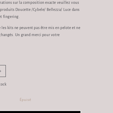
mations sur la composition exacte veuillez vous
s produits Doucette /Cybele/ Bellezza/ Luce dans
et fingering.
 les kits ne peuvent pas être mis en pelote et ne
 échangés. Un grand merci pour votre
Augmenter
la
quantité
tock
de
Kit
Petits
Épuisé
Accessoires
Liberdad+