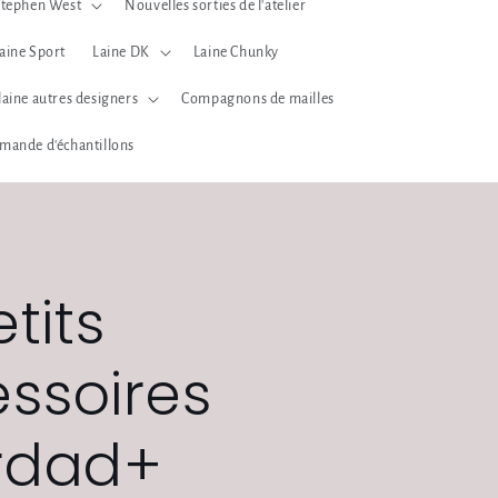
tephen West
Nouvelles sorties de l'atelier
aine Sport
Laine DK
Laine Chunky
laine autres designers
Compagnons de mailles
mande d'échantillons
etits
ssoires
rdad+