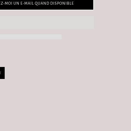
Patron
Z-MOI UN E-MAIL QUAND DISPONIBLE
gratuit
t