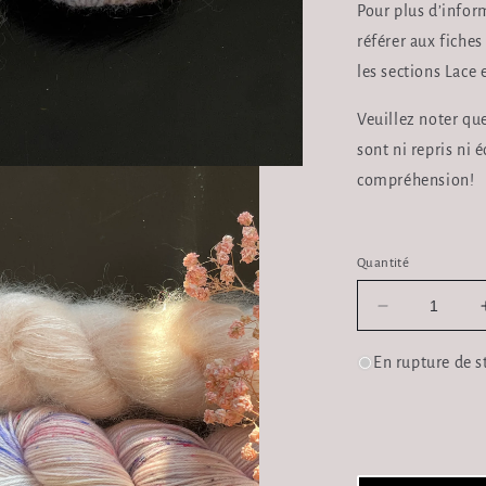
Pour plus d’infor
référer aux fiche
les sections Lace 
Veuillez noter que
sont ni repris ni
compréhension!
Quantité
Réduire
la
quantité
En rupture de s
de
Kit
Petits
Accessoires
Liberdad+