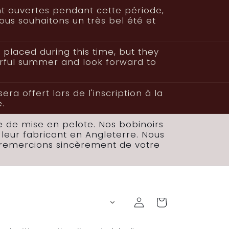
nt ouvertes pendant cette période,
ous souhaitons un très bel été et
 placed during this time, but they
rful summer and look forward to
a offert lors de l'inscription à la
.
 de mise en pelote. Nos bobinoirs
leur fabricant en Angleterre. Nous
s remercions sincèrement de votre
Connexion
Panier