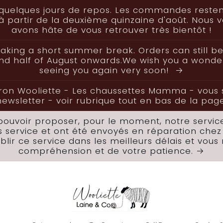
nd quelques jours de repos. Les commandes reste
 partir de la deuxième quinzaine d'août. Nous v
avons hâte de vous retrouver très bientôt !
aking a short summer break. Orders can still be
ond half of August onwards.We wish you a wonde
seeing you again very soon!
ron Wooliette - Les chaussettes Mamma - vous ser
newsletter - voir rubrique tout en bas de la page
uvoir proposer, pour le moment, notre service
s service et ont été envoyés en réparation chez 
lir ce service dans les meilleurs délais et vou
compréhension et de votre patience.