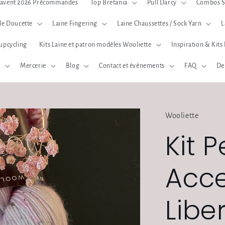
 l'avent 2026 Précommandes
Top Bretania
Pull Darcy
Combos S
lle Doucette
Laine Fingering
Laine Chaussettes / Sock Yarn
L
 upcycling
Kits Laine et patron modèles Wooliette
Inspiration & Kits 
a
Mercerie
Blog
Contact et évènements
FAQ
De
Wooliette
Kit P
Acce
Libe