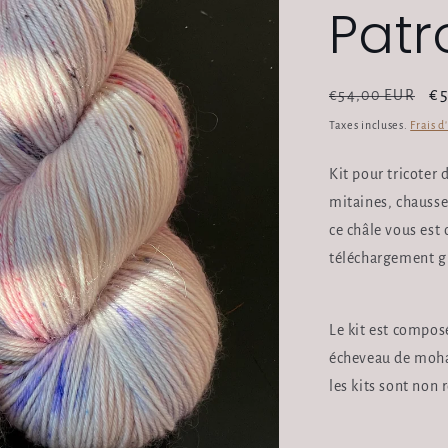
Patr
Prix
Pr
€
€54,00 EUR
habituel
pr
Taxes incluses.
Frais d
Kit pour tricoter 
mitaines, chausse
ce châle vous est 
téléchargement g
Le kit est compos
écheveau de mohair
les kits sont non 