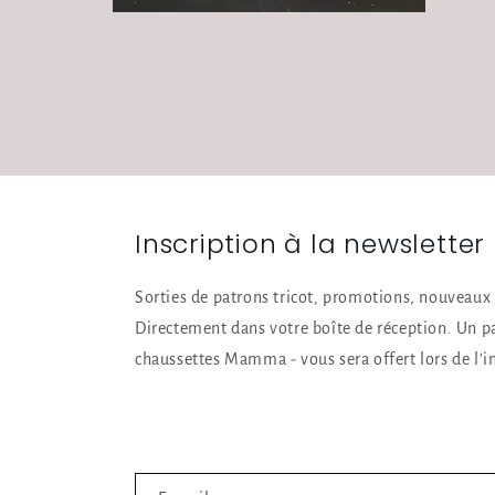
Ouvrir
le
média
4
dans
une
fenêtre
modale
Inscription à la newsletter
Sorties de patrons tricot, promotions, nouveaux 
Directement dans votre boîte de réception. Un p
chaussettes Mamma - vous sera offert lors de l'in