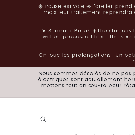
et
☀️ Pause estivale ☀️L'atelier pre
passer
mais leur traitement reprendra à
au
contenu
☀️ Summer Break ☀️The studio is t
will be processed from the sec
On joue les prolongations : Un pat
Nous sommes désolés de ne pas po
électriques sont actuellement hor
mettons tout en œuvre pour rétab