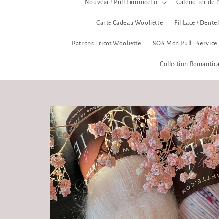
Nouveau! Pull Limoncello
Calendrier de
Carte Cadeau Wooliette
Fil Lace / Dente
Patrons Tricot Wooliette
SOS Mon Pull - Service
Collection Romantic
Passer aux
informations
produits