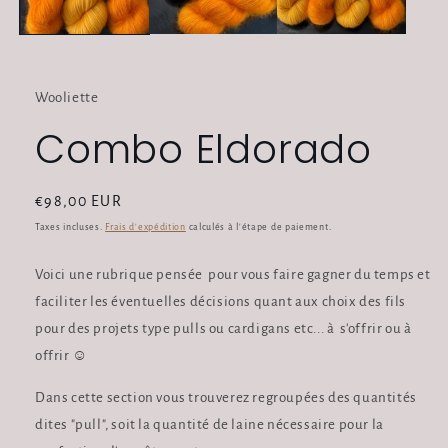
Wooliette
Combo Eldorado
Prix
€98,00 EUR
habituel
Taxes incluses.
Frais d'expédition
calculés à l'étape de paiement.
Voici une rubrique pensée pour vous faire gagner du temps et
faciliter les éventuelles décisions quant aux choix des fils
pour des projets type pulls ou cardigans etc... à s'offrir ou à
offrir ☺️
Dans cette section vous trouverez regroupées des quantités
dites "pull", soit la quantité de laine nécessaire pour la