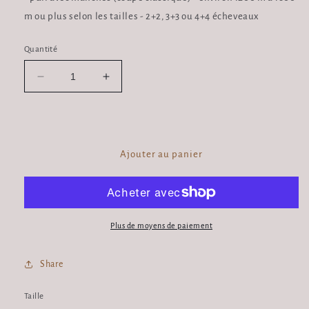
m ou plus selon les tailles -
2+2, 3+3 ou 4+4 écheveaux
Quantité
Réduire
Augmenter
la
la
quantité
quantité
de
de
Combo
Combo
Eldorado
Eldorado
Ajouter au panier
Plus de moyens de paiement
Share
Taille