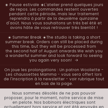
et
☀️ Pause estivale ☀️L'atelier prend quelques jours
passer
de repos. Les commandes restent ouvertes
au
pendant cette période, mais leur traitement
contenu
reprendra à partir de la deuxième quinzaine
d'août. Nous vous souhaitons un très bel été et
avons hâte de vous retrouver très bientôt !
☀️ Summer Break ☀️The studio is taking a short
summer break. Orders can still be placed during
this time, but they will be processed from
the second half of August onwards.We wish you
a wonderful summer and look forward to seeing
you again very soon!
On joue les prolongations : Un patron Wooliette -
Les chaussettes Mamma - vous sera offert lors
de l'inscription à la newsletter - voir rubrique tout
en bas de la page.
Nous sommes désolés de ne pas pouvoir
proposer, pour le moment, notre service de mise
en pelote. Nos bobinoirs électriques sont
actuellement hors service et ont été envoyés en